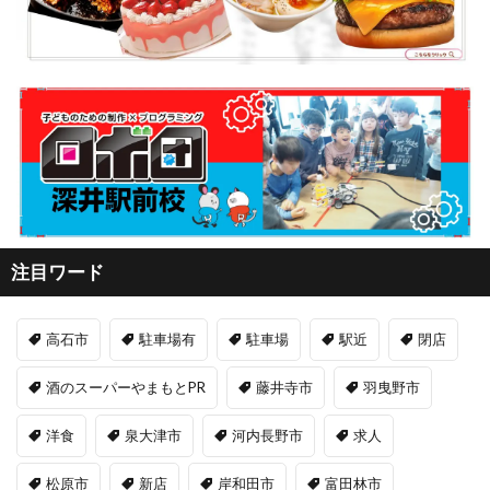
注目ワード
高石市
駐車場有
駐車場
駅近
閉店
酒のスーパーやまもとPR
藤井寺市
羽曳野市
洋食
泉大津市
河内長野市
求人
松原市
新店
岸和田市
富田林市