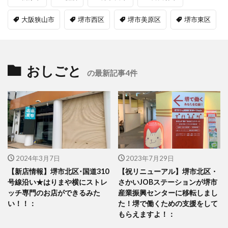
大阪狭山市
堺市西区
堺市美原区
堺市東区
おしごと
の最新記事4件
2024年3月7日
2023年7月29日
【新店情報】堺市北区･国道310
【祝リニューアル】堺市北区・
号線沿い★はりまや横にストレ
さかいJOBステーションが堺市
ッチ専門のお店ができるみた
産業振興センターに移転しまし
い！！：
た！堺で働くための支援をして
もらえますよ！：