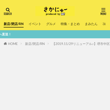
新店/閉店/RN
イベント
グルメ
特集・まとめ
まみたん
暮ら
鮮度10
HOME
新店/閉店/RN
【2019.11/29リニューアル♪】堺市