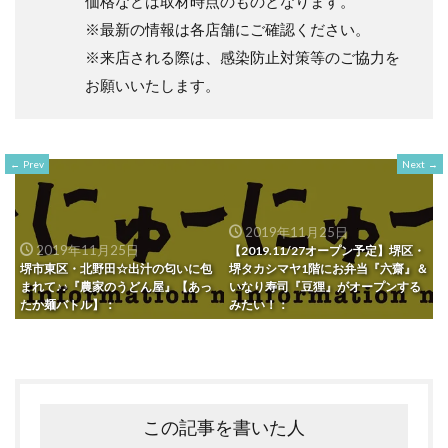
価格などは取材時点のものとなります。
※最新の情報は各店舗にご確認ください。
※来店される際は、感染防止対策等のご協力を
お願いいたします。
Prev
Next
2019年11月25日
2019年11月25日
【2019.11/27オープン予定】堺区・
堺市東区・北野田☆出汁の匂いに包
堺タカシマヤ1階にお弁当『六齋』＆
まれて♪♪『農家のうどん屋』【あっ
いなり寿司『豆狸』がオープンする
たか麺バトル】：
みたい！：
この記事を書いた人