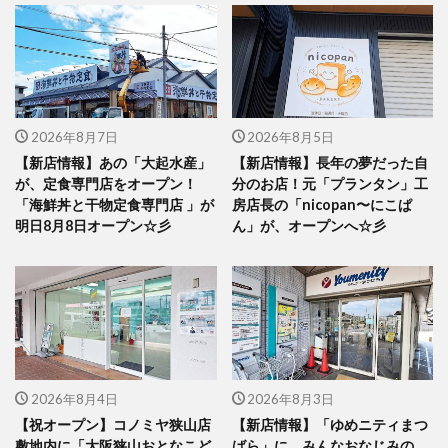
2026年8月7日
2026年8月5日
【新店情報】あの「大起水産」
【新店情報】長年の夢だった自
が、定食専門店をオープン！
分のお店！元「プランタン」工
「海鮮丼と干物定食専門店 」が
房店長の「nicopan〜にこぱ
明日8月8日オープン☆彡
ん」が、オープンへ☆彡
2026年8月4日
2026年8月3日
【祝オープン】コノミヤ狭山店
【新店情報】「ゆめニティまつ
敷地内に「大阪狭山おとなこど
ばら」に、みんなおなじみの