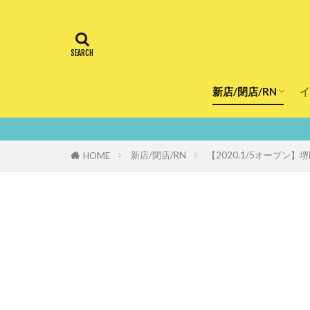
新店/閉店/RN
イ
飲食店
スーパー
美容・健康
医療
新店/閉店/RN
【2020.1/5オープ
HOME