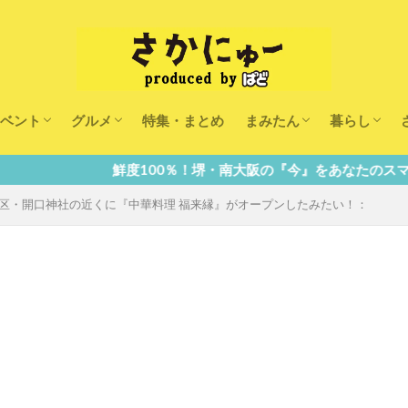
ベント
グルメ
特集・まとめ
まみたん
暮らし
キッズ
ランチ
カフェ
まみたんイベント・おで
習い事・キャンペーン
幼稚園・こども園・保育
医療
美容・健康
大人の習い
キッズ
子供の教育
子供の習い
おしごと
鮮度100％！堺・南大阪の『今』をあなたのスマホへ直送！
ン】堺区・開口神社の近くに『中華料理 福来縁』がオープンしたみたい！：