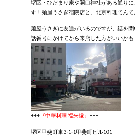
堺区・ひだまり庵や開口神社がある通りに
す！麺屋うさぎ宿院店と、北京料理てんて
麺屋うさぎに友達がいるのですが、話を聞
話番号にかけてから来店した方がいいかも
+++
『中華料理 福来縁』
+++
堺区甲斐町東3-1-1甲斐町ビル101