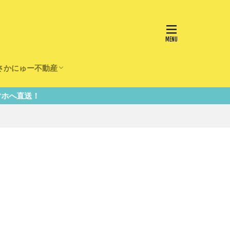
さかにゅー不動産
かけ
園
事
事
住宅
リフォーム