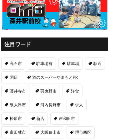
注目ワード
高石市
駐車場有
駐車場
駅近
閉店
酒のスーパーやまもとPR
藤井寺市
羽曳野市
洋食
泉大津市
河内長野市
求人
松原市
新店
岸和田市
富田林市
大阪狭山市
堺市西区