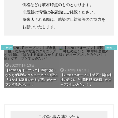
価格などは取材時点のものとなります。
※最新の情報は各店舗にご確認ください。
※来店される際は、感染防止対策等のご協力を
お願いいたします。
Prev
Next
2020年1月13日
2020年1月13日
【2020.2月オープン？】堺市北区・
なかもず駅近のクリニックビル1階に
【2020.1/5オープン】堺区・開口神
『はなまる薬局 なかもず店』がオー
社の近くに『中華料理 福来縁』がオ
プンするみたい！：
ープンしたみたい！：
この記事を書いた人