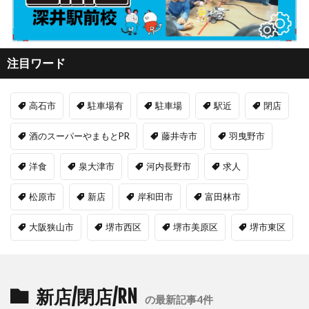
注目ワード
高石市
駐車場有
駐車場
駅近
閉店
酒のスーパーやまもとPR
藤井寺市
羽曳野市
洋食
泉大津市
河内長野市
求人
松原市
新店
岸和田市
富田林市
大阪狭山市
堺市西区
堺市美原区
堺市東区
新店/閉店/RN
の最新記事4件