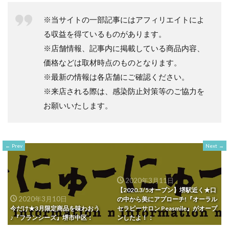
※当サイトの一部記事にはアフィリエイトによ
る収益を得ているものがあります。
※店舗情報、記事内に掲載している商品内容、
価格などは取材時点のものとなります。
※最新の情報は各店舗にご確認ください。
※来店される際は、感染防止対策等のご協力を
お願いいたします。
Prev
Next
2020年3月11日
【2020.3/5オープン】堺駅近く★口
2020年3月10日
の中から美にアプローチ!『オーラル
今だけ★3月限定商品を味わおう
セラピーサロン Peasmile』がオープ
♪『フランシーズ』堺市中区：
ンしたよ！：