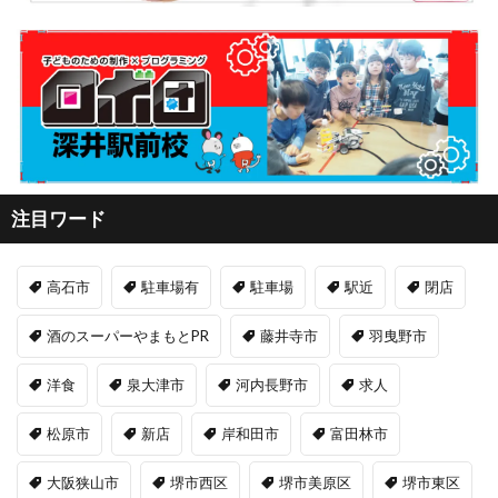
注目ワード
高石市
駐車場有
駐車場
駅近
閉店
酒のスーパーやまもとPR
藤井寺市
羽曳野市
洋食
泉大津市
河内長野市
求人
松原市
新店
岸和田市
富田林市
大阪狭山市
堺市西区
堺市美原区
堺市東区