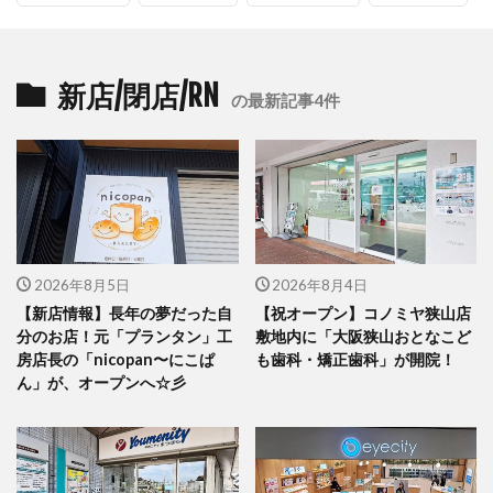
新店/閉店/RN
の最新記事4件
2026年8月5日
2026年8月4日
【新店情報】長年の夢だった自
【祝オープン】コノミヤ狭山店
分のお店！元「プランタン」工
敷地内に「大阪狭山おとなこど
房店長の「nicopan〜にこぱ
も歯科・矯正歯科」が開院！
ん」が、オープンへ☆彡