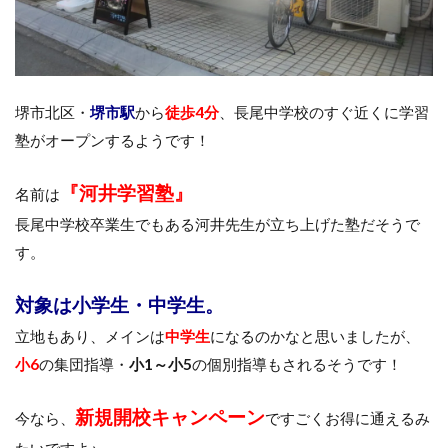
堺市北区・
堺市駅
から
徒歩4分
、長尾中学校のすぐ近くに学習
塾がオープンするようです！
『河井学習塾』
名前は
長尾中学校卒業生でもある河井先生が立ち上げた塾だそうで
す。
対象は小学生・中学生。
立地もあり、メインは
中学生
になるのかなと思いましたが、
小6
の集団指導・
小1～小5
の個別指導もされるそうです！
新規開校キャンペーン
今なら、
ですごくお得に通えるみ