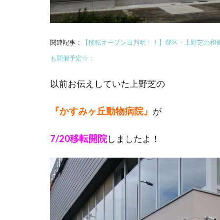
関連記事：
【移転オープン日判明！！】堺区・上野芝の和
も開催予定☆：
以前お伝えしていた上野芝の
『かすみヶ丘動物病院』
が
7/20移転開院
しましたよ！