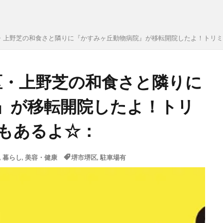
】堺区・上野芝の和食さと隣りに『かすみヶ丘動物病院』が移転開院したよ！ト
】堺区・上野芝の和食さと隣りに
』が移転開院したよ！トリ
もあるよ☆：
,
暮らし
,
美容・健康
堺市堺区
,
駐車場有