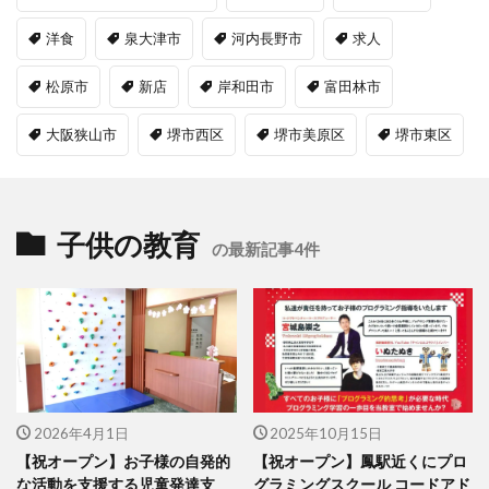
洋食
泉大津市
河内長野市
求人
松原市
新店
岸和田市
富田林市
大阪狭山市
堺市西区
堺市美原区
堺市東区
子供の教育
の最新記事4件
2026年4月1日
2025年10月15日
【祝オープン】お子様の自発的
【祝オープン】鳳駅近くにプロ
な活動を支援する児童発達支
グラミングスクール コードアド