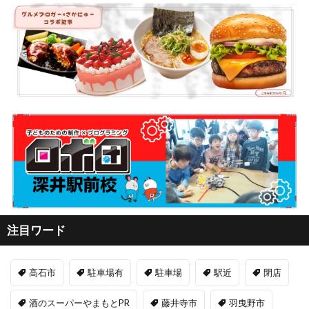
注目ワード
高石市
駐車場有
駐車場
駅近
閉店
酒のスーパーやまもとPR
藤井寺市
羽曳野市