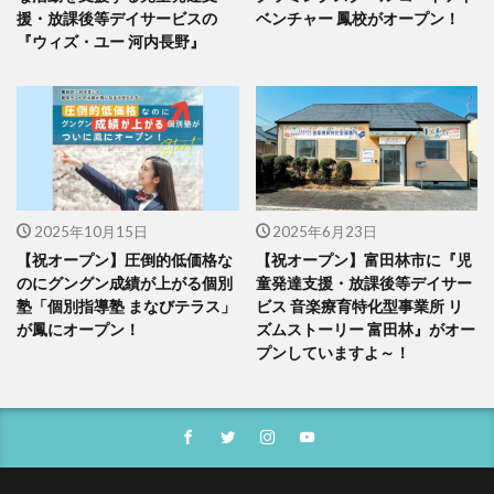
援・放課後等デイサービスの
ベンチャー 鳳校がオープン！
『ウィズ・ユー 河内長野』
2025年10月15日
2025年6月23日
【祝オープン】圧倒的低価格な
【祝オープン】富田林市に『児
のにグングン成績が上がる個別
童発達支援・放課後等デイサー
塾「個別指導塾 まなびテラス」
ビス 音楽療育特化型事業所 リ
が鳳にオープン！
ズムストーリー 富田林』がオー
プンしていますよ～！