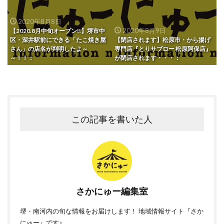
2020年8月8日
2020年8月9日
【2020.8月中旬オープン!!】堺市中
区・深井駅前にできる「たこ焼き屋
【閉店されます】松原市・から揚げ
さん」の店名が判明したよ～
専門店『とりサブロー 松原阿保店』
～！！：
が閉店されます・・・：
この記事を書いた人
さかにゅー編集室
堺・南河内の旬な情報をお届けします！ 地域情報サイト『さか
にゅー』です♪