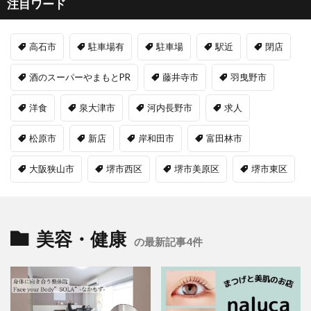
注目ワード
高石市
駐車場有
駐車場
駅近
閉店
酒のスーパーやまもとPR
藤井寺市
羽曳野市
洋食
泉大津市
河内長野市
求人
松原市
新店
岸和田市
富田林市
大阪狭山市
堺市西区
堺市美原区
堺市東区
美容・健康
の最新記事4件