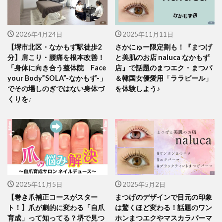
2026年4月24日
2025年11月11日
【堺市北区・なかもず駅徒歩2
さかにゅー限定割も！『まつげ
分】肩こり・腰痛を根本改善！
と美肌のお店 naluca なかもず
「身体に向き合う整体院 Face
店』で話題のまつエク・まつパ
your Body”SOLA”-なかもず-」
＆韓国女優愛用「ララピール」
でその場しのぎではない身体づ
を体験しよう♪
くりを♪
2025年11月5日
2025年5月2日
【巻き爪補正コースがスター
まつげのデザインで目元の印象
ト！】爪が劇的に変わる「自爪
は驚くほど変わる！話題のワン
育成」って知ってる？堺で見つ
ホンまつエクやマスカラパーマ