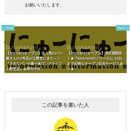
お願いいたします。
Prev
Next
2020年8月19日
2020年8月19日
【2020.8/5オープン】大人気のパン
【2020.8/17オープン】堺区宿院近
屋さんの2号店が上野芝にきた～！
く★『BAR NOIR(ノワール)』22日
『小さなパン小屋一休ロングライフ
までお得なオープン記念サービスあ
上野芝店』@堺市中区：
り★：
この記事を書いた人