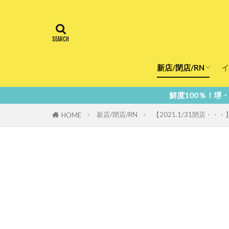
新店/閉店/RN
イ
飲食店
スーパー
美容・健康
医療
鮮度100％！堺・南大阪の『今』をあ
新店/閉店/RN
【2021.1/31閉店
HOME