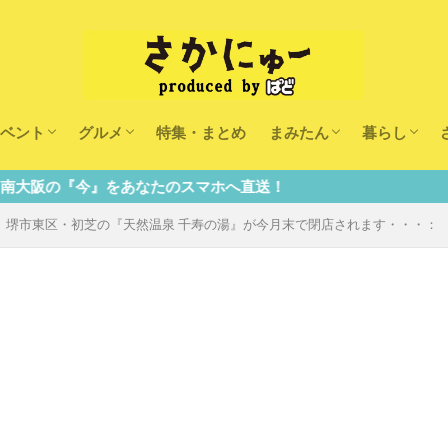
ベント
グルメ
特集・まとめ
まみたん
暮らし
キッズ
ランチ
カフェ
まみたんイベント・おで
習い事・キャンペーン
幼稚園・こども園・保育
医療
美容・健康
大人の習い
キッズ
子供の教育
子供の習い
おしごと
なたのスマホへ直送！
・・・】堺市東区・初芝の『天然温泉 千寿の湯』が今月末で閉店されます・・・：