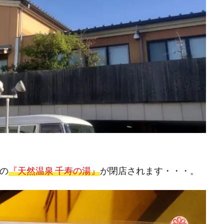
の
『天然温泉 千寿の湯』
が閉店されます・・・。