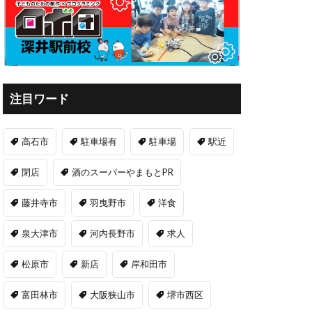
注目ワード
高石市
駐車場有
駐車場
駅近
閉店
酒のスーパーやまもとPR
藤井寺市
羽曳野市
洋食
泉大津市
河内長野市
求人
松原市
新店
岸和田市
富田林市
大阪狭山市
堺市西区