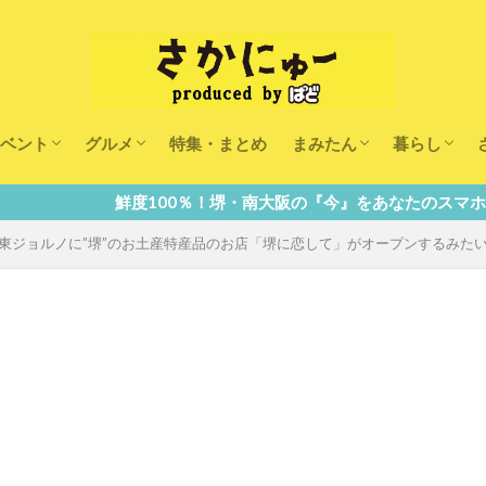
ベント
グルメ
特集・まとめ
まみたん
暮らし
キッズ
ランチ
カフェ
まみたんイベント・おで
習い事・キャンペーン
幼稚園・こども園・保育
医療
美容・健康
大人の習い
キッズ
子供の教育
子供の習い
おしごと
100％！堺・南大阪の『今』をあなたのスマホへ直送！
】堺東ジョルノに”堺”のお土産特産品のお店「堺に恋して」がオープンするみた