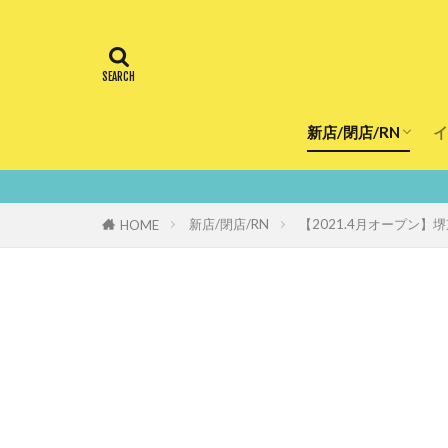
新店/閉店/RN
イ
飲食店
スーパー
美容・健康
医療
鮮度
新店/閉店/RN
【2021.4月オープン
HOME