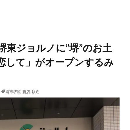
】堺東ジョルノに”堺”のお土
恋して」がオープンするみ
堺市堺区
,
新店
,
駅近