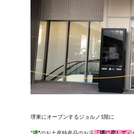
堺東にオープンするジョルノ1階に
”
堺
”
のお土産特産品のお店
「堺に恋して」