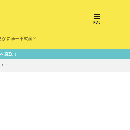
さかにゅー不動産
かけ
園
事
事
住宅
リフォーム
い！：