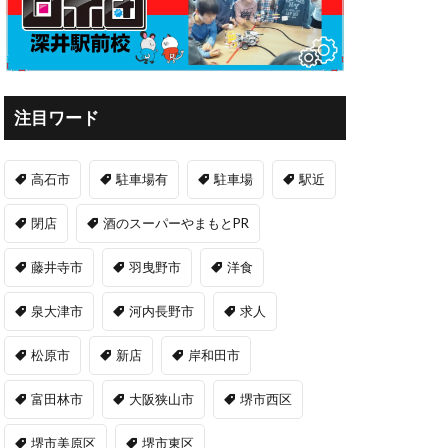
注目ワード
高石市
駐車場有
駐車場
駅近
閉店
酒のスーパーやまもとPR
藤井寺市
羽曳野市
洋食
泉大津市
河内長野市
求人
松原市
新店
岸和田市
富田林市
大阪狭山市
堺市西区
堺市美原区
堺市東区