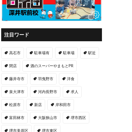
注目ワード
高石市
駐車場有
駐車場
駅近
閉店
酒のスーパーやまもとPR
藤井寺市
羽曳野市
洋食
泉大津市
河内長野市
求人
松原市
新店
岸和田市
富田林市
大阪狭山市
堺市西区
堺市美原区
堺市東区