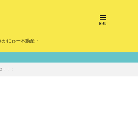
さかにゅー不動産
かけ
園
事
事
住宅
リフォーム
動！！：