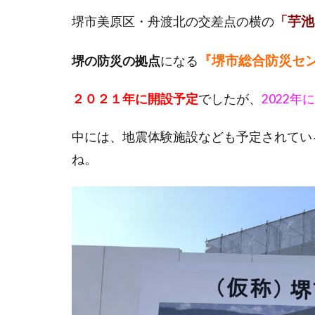
「芋池
堺市美原区・舟渡北の交差点の横の
『堺市総合防災セ
堺の防災の拠点
になる
２０２１年に開設予定
でしたが、
2022
中には、地震体験施設なども予定されてい
ね。