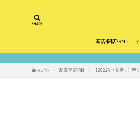
新店/閉店/RN
イ
飲食店
スーパー
美容・健康
医療
鮮度100％！堺・
新店/閉店/RN
【2022年＊始動！】
HOME