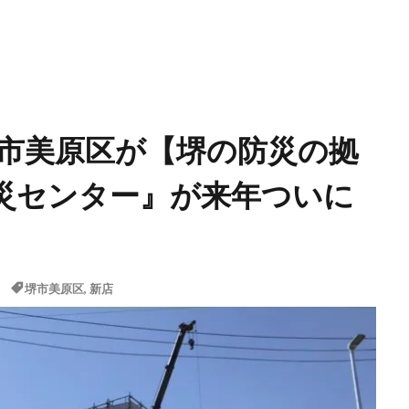
堺市美原区が【堺の防災の拠
災センター』が来年ついに
堺市美原区
,
新店