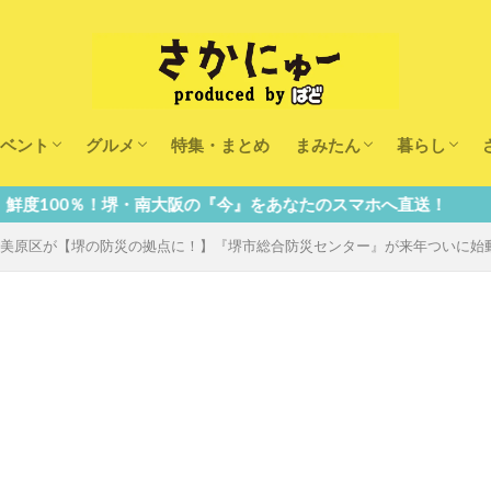
ベント
グルメ
特集・まとめ
まみたん
暮らし
キッズ
ランチ
カフェ
まみたんイベント・おで
習い事・キャンペーン
幼稚園・こども園・保育
医療
美容・健康
大人の習い
キッズ
子供の教育
子供の習い
おしごと
南大阪の『今』をあなたのスマホへ直送！
堺市美原区が【堺の防災の拠点に！】『堺市総合防災センター』が来年ついに始