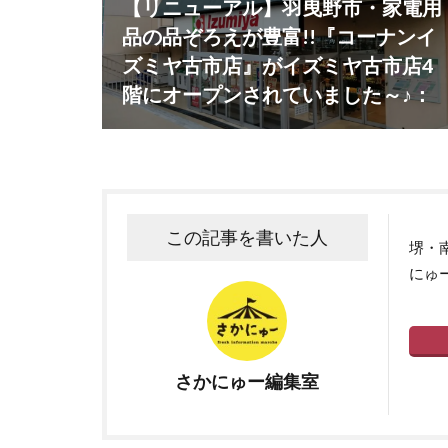
【リニューアル】羽曳野市・家電用
品の品ぞろえが豊富!!『コーナンイ
ズミヤ古市店』がイズミヤ古市店4
階にオープンされていました～♪：
この記事を書いた人
堺・
にゅ
さかにゅー編集室