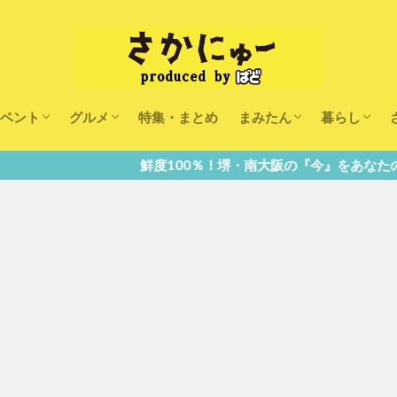
ベント
グルメ
特集・まとめ
まみたん
暮らし
キッズ
ランチ
カフェ
まみたんイベント・おで
習い事・キャンペーン
幼稚園・こども園・保育
医療
美容・健康
大人の習い
キッズ
子供の教育
子供の習い
おしごと
鮮度100％！堺・南大阪の『今』をあなたのスマホへ直送！