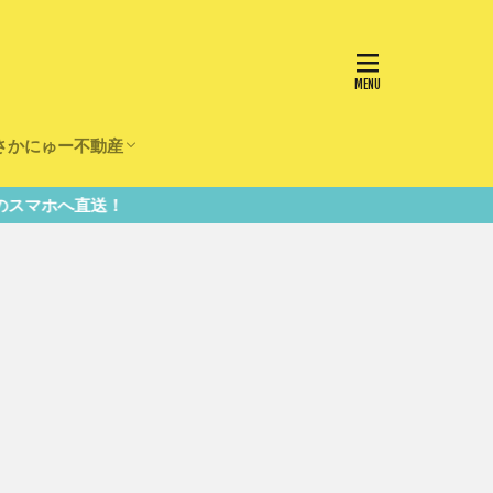
さかにゅー不動産
かけ
園
事
事
住宅
リフォーム