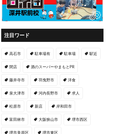
注目ワード
高石市
駐車場有
駐車場
駅近
閉店
酒のスーパーやまもとPR
藤井寺市
羽曳野市
洋食
泉大津市
河内長野市
求人
松原市
新店
岸和田市
富田林市
大阪狭山市
堺市西区
堺市美原区
堺市東区