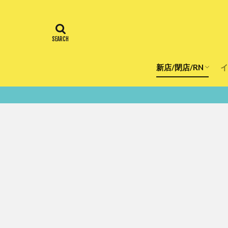
新店/閉店/RN
イ
飲食店
スーパー
美容・健康
医療