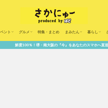
ベント
グルメ
特集・まとめ
まみたん
暮らし
キッズ
ランチ
カフェ
まみたんイベント・おで
習い事・キャンペーン
幼稚園・こども園・保育
医療
美容・健康
大人の習い
キッズ
子供の教育
子供の習い
おしごと
南大阪の『今』をあなたのスマホへ直送！