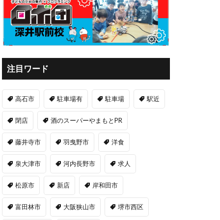
注目ワード
高石市
駐車場有
駐車場
駅近
閉店
酒のスーパーやまもとPR
藤井寺市
羽曳野市
洋食
泉大津市
河内長野市
求人
松原市
新店
岸和田市
富田林市
大阪狭山市
堺市西区