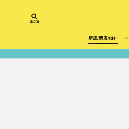
新店/閉店/RN
イ
飲食店
スーパー
美容・健康
医療
鮮度100％！堺・