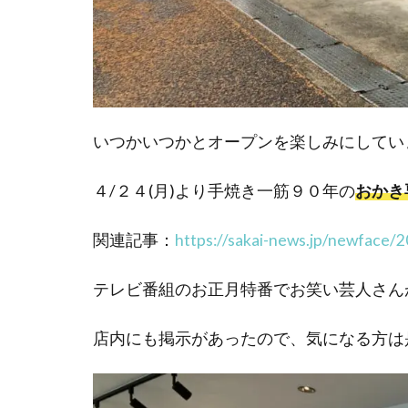
いつかいつかとオープンを楽しみにしてい
４/２４(月)より手焼き一筋９０年の
おかき
関連記事：
https://sakai-news.jp/newface
テレビ番組のお正月特番でお笑い芸人さんが
店内にも掲示があったので、気になる方は