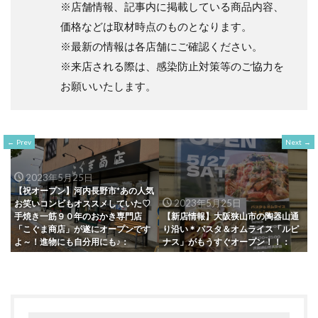
※店舗情報、記事内に掲載している商品内容、
価格などは取材時点のものとなります。
※最新の情報は各店舗にご確認ください。
※来店される際は、感染防止対策等のご協力を
お願いいたします。
Prev
Next
2023年5月25日
【祝オープン】河内長野市*あの人気
2023年5月25日
お笑いコンビもオススメしていた♡
手焼き一筋９０年のおかき専門店
【新店情報】大阪狭山市の陶器山通
「こぐま商店」が遂にオープンです
り沿い＊パスタ＆オムライス「ルピ
よ～！進物にも自分用にも♪：
ナス」がもうすぐオープン！！：