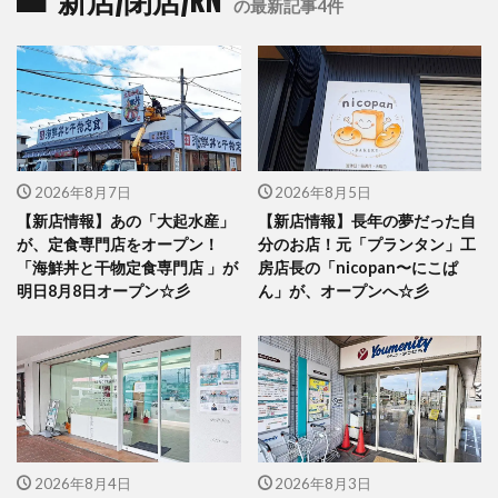
新店/閉店/RN
の最新記事4件
2026年8月7日
2026年8月5日
【新店情報】あの「大起水産」
【新店情報】長年の夢だった自
が、定食専門店をオープン！
分のお店！元「プランタン」工
「海鮮丼と干物定食専門店 」が
房店長の「nicopan〜にこぱ
明日8月8日オープン☆彡
ん」が、オープンへ☆彡
2026年8月4日
2026年8月3日