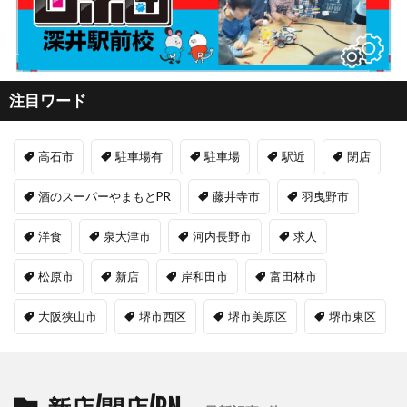
注目ワード
高石市
駐車場有
駐車場
駅近
閉店
酒のスーパーやまもとPR
藤井寺市
羽曳野市
洋食
泉大津市
河内長野市
求人
松原市
新店
岸和田市
富田林市
大阪狭山市
堺市西区
堺市美原区
堺市東区