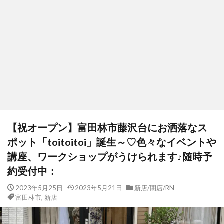
【祝オープン】富田林市藤沢台にお洒落なス
ポット「toitoitoi」誕生～♡色々なイベントや
講座、ワークショップがうけられます♪随時予
約受付中：
2023年5月25日
2023年5月21日
新店/閉店/RN
富田林市
,
新店