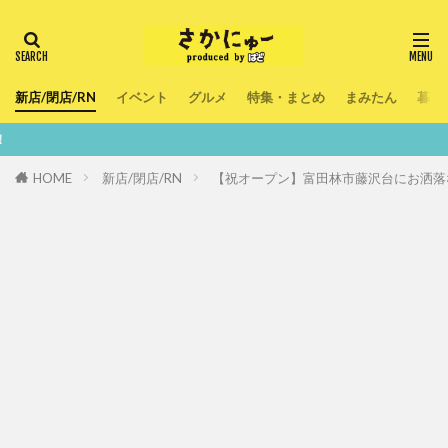
新店/閉店/RN
イベント
グルメ
特集・まとめ
まみたん
暮ら
鮮度100％！堺・
HOME
新店/閉店/RN
【祝オープン】富田林市藤沢台にお洒落な