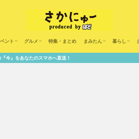
ベント
グルメ
特集・まとめ
まみたん
暮らし
キッズ
ランチ
カフェ
まみたんイベント・おで
習い事・キャンペーン
幼稚園・こども園・保育
医療
美容・健康
大人の習い
キッズ
子供の教育
子供の習い
おしごと
へ直送！