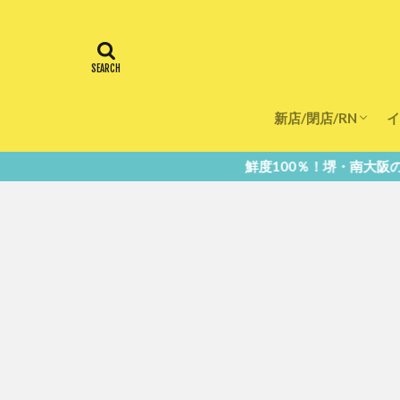
新店/閉店/RN
イ
飲食店
スーパー
美容・健康
医療
鮮度100％！堺・南大阪の『今』をあなたのスマホ