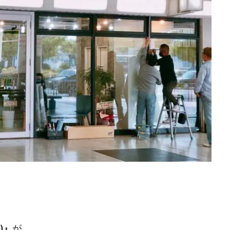
.)』
が