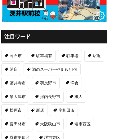
注目ワード
高石市
駐車場有
駐車場
駅近
閉店
酒のスーパーやまもとPR
藤井寺市
羽曳野市
洋食
泉大津市
河内長野市
求人
松原市
新店
岸和田市
富田林市
大阪狭山市
堺市西区
堺市美原区
堺市東区