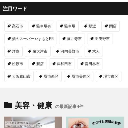
注目ワード
高石市
駐車場有
駐車場
駅近
閉店
酒のスーパーやまもとPR
藤井寺市
羽曳野市
洋食
泉大津市
河内長野市
求人
松原市
新店
岸和田市
富田林市
大阪狭山市
堺市西区
堺市美原区
堺市東区
美容・健康
の最新記事4件