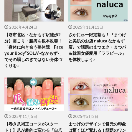
2026年4月24日
2025年11月11日
【堺市北区・なかもず駅徒歩2
さかにゅー限定割も！『まつげ
分】肩こり・腰痛を根本改善！
と美肌のお店 naluca なかもず
「身体に向き合う整体院 Face
店』で話題のまつエク・まつパ
your Body”SOLA”-なかもず-」
＆韓国女優愛用「ララピール」
でその場しのぎではない身体づ
を体験しよう♪
くりを♪
2025年11月5日
2025年5月2日
【巻き爪補正コースがスター
まつげのデザインで目元の印象
ト！】爪が劇的に変わる「自爪
は驚くほど変わる！話題のワン