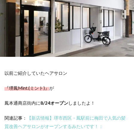
以前ご紹介していたヘアサロン
『堺鳳Mint.(ミント)』
が
鳳本通商店街内に
8/24オープン
しましたよ！
関連記事：
【新店情報】堺市西区・鳳駅前に梅田で人気の髪
質改善ヘアサロンがオープンするみたいです！：