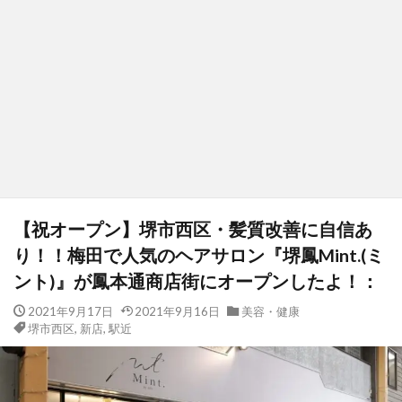
【祝オープン】堺市西区・髪質改善に自信あ
り！！梅田で人気のヘアサロン『堺鳳Mint.(ミ
ント)』が鳳本通商店街にオープンしたよ！：
2021年9月17日
2021年9月16日
美容・健康
堺市西区
,
新店
,
駅近