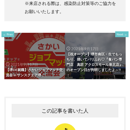
※来店される際は、感染防止対策等のご協力を
お願いいたします。
Prev
Next
2021年9月17日
【祝オープン】堺市南区・生でもっ
ちり、焼いてパリふわ♡『食パン専
2021年9月17日
門店 高匠 アクロスモール泉北店』
【堺DE就職】さかいジョブマッチ交
のオープン日が判明しましたよ～!!
流会 in サンスクエア堺：
：
この記事を書いた人