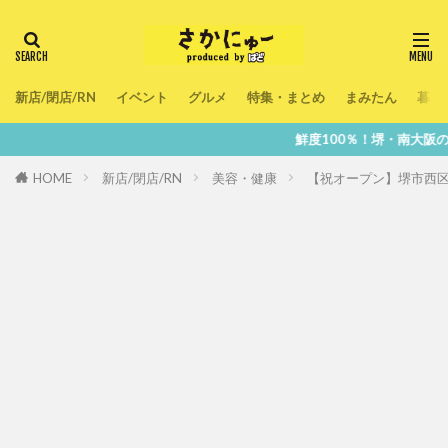
新店/閉店/RN
イベント
グルメ
特集・まとめ
まみたん
暮ら
鮮度100％！堺・南大阪の『今』をあな
HOME
新店/閉店/RN
美容・健康
【祝オープン】堺市西区