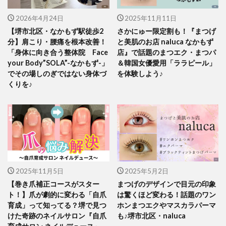
2026年4月24日
2025年11月11日
【堺市北区・なかもず駅徒歩2
さかにゅー限定割も！『まつげ
分】肩こり・腰痛を根本改善！
と美肌のお店 naluca なかもず
「身体に向き合う整体院 Face
店』で話題のまつエク・まつパ
your Body”SOLA”-なかもず-」
＆韓国女優愛用「ララピール」
でその場しのぎではない身体づ
を体験しよう♪
くりを♪
2025年11月5日
2025年5月2日
【巻き爪補正コースがスター
まつげのデザインで目元の印象
ト！】爪が劇的に変わる「自爪
は驚くほど変わる！話題のワン
育成」って知ってる？堺で見つ
ホンまつエクやマスカラパーマ
けた奇跡のネイルサロン『自爪
も♪堺市北区・naluca