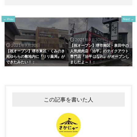
Prev
Next
2021年9月30日
2021年9月30日
【祝オープン】堺市南区・泉田中の
【祝オープン】堺市東区・くみのき
人気焼肉店「治平」のテイクアウト
苑ゆららの敷地内に『リリ薬局』が
専門店『治平 はなれ』がオープンし
できたみたい！：
ましたよ～！：
この記事を書いた人