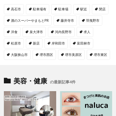
高石市
駐車場有
駐車場
駅近
閉店
酒のスーパーやまもとPR
藤井寺市
羽曳野市
洋食
泉大津市
河内長野市
求人
松原市
新店
岸和田市
富田林市
大阪狭山市
堺市西区
堺市美原区
堺市東区
美容・健康
の最新記事4件