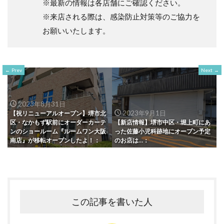
※最新の情報は各店舗にご確認ください。
※来店される際は、感染防止対策等のご協力を
お願いいたします。
Prev
Next
2023年8月31日
2023年9月1日
【祝リニューアルオープン】堺市北
区・なかもず駅前にオーダーカーテ
【新店情報】堺市中区・堀上町にあ
ンのショールーム『ルームワン大阪
った佐藤小児科跡地にオープン予定
南店』が移転オープンしたよ！：
のお店は…：
この記事を書いた人