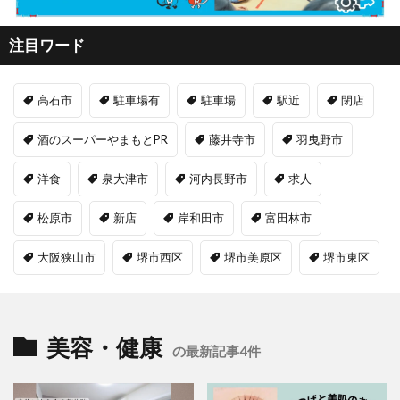
注目ワード
高石市
駐車場有
駐車場
駅近
閉店
酒のスーパーやまもとPR
藤井寺市
羽曳野市
洋食
泉大津市
河内長野市
求人
松原市
新店
岸和田市
富田林市
大阪狭山市
堺市西区
堺市美原区
堺市東区
美容・健康
の最新記事4件