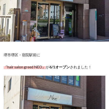
堺市堺区・宿院駅前に
『hair salon greed NEO』
が
6/1オープン
されました！