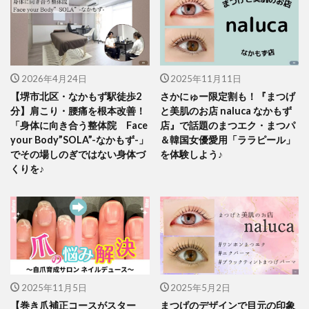
2026年4月24日
2025年11月11日
【堺市北区・なかもず駅徒歩2
さかにゅー限定割も！『まつげ
分】肩こり・腰痛を根本改善！
と美肌のお店 naluca なかもず
「身体に向き合う整体院 Face
店』で話題のまつエク・まつパ
your Body”SOLA”-なかもず-」
＆韓国女優愛用「ララピール」
でその場しのぎではない身体づ
を体験しよう♪
くりを♪
2025年11月5日
2025年5月2日
【巻き爪補正コースがスター
まつげのデザインで目元の印象