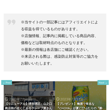
※当サイトの一部記事にはアフィリエイトによ
る収益を得ているものがあります。
※店舗情報、記事内に掲載している商品内容、
価格などは取材時点のものとなります。
※最新の情報は各店舗にご確認ください。
※来店される際は、感染防止対策等のご協力を
お願いいたします。
Prev
Next
2023年7月21日
2023年7月21日
【リニューアル】堺市堺区・山之口
【プレゼント】梅酒で有名な
商店街の近くにあるクレープ屋さん
『CHOYA』が夏にぴったりの『酔