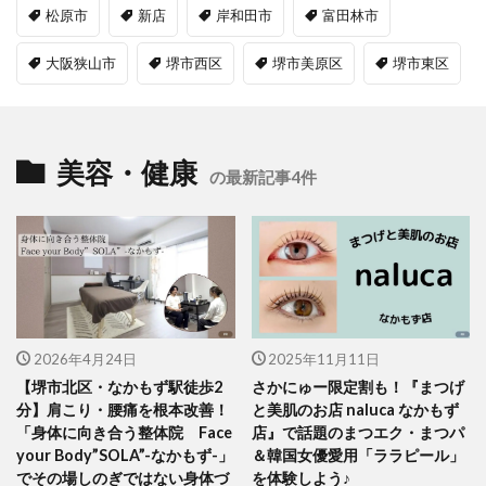
松原市
新店
岸和田市
富田林市
大阪狭山市
堺市西区
堺市美原区
堺市東区
美容・健康
の最新記事4件
2026年4月24日
2025年11月11日
【堺市北区・なかもず駅徒歩2
さかにゅー限定割も！『まつげ
分】肩こり・腰痛を根本改善！
と美肌のお店 naluca なかもず
「身体に向き合う整体院 Face
店』で話題のまつエク・まつパ
your Body”SOLA”-なかもず-」
＆韓国女優愛用「ララピール」
でその場しのぎではない身体づ
を体験しよう♪