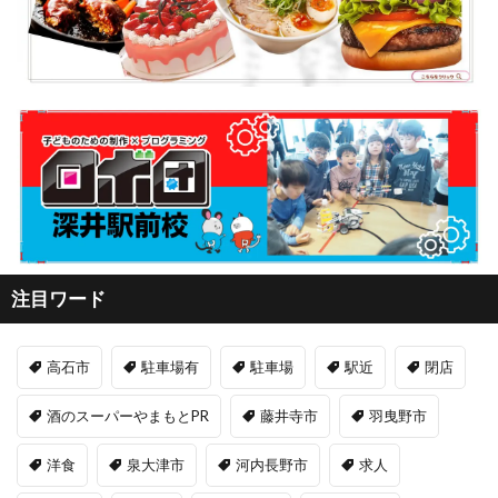
注目ワード
高石市
駐車場有
駐車場
駅近
閉店
酒のスーパーやまもとPR
藤井寺市
羽曳野市
洋食
泉大津市
河内長野市
求人