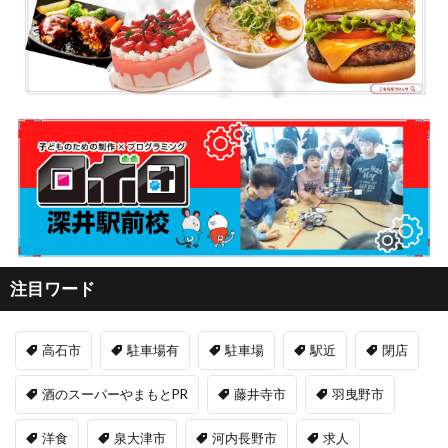
注目ワード
高石市
駐車場有
駐車場
駅近
閉店
酒のスーパーやまもとPR
藤井寺市
羽曳野市
洋食
泉大津市
河内長野市
求人