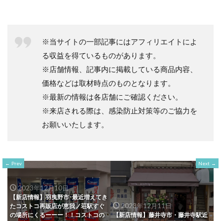
※当サイトの一部記事にはアフィリエイトによ
る収益を得ているものがあります。
※店舗情報、記事内に掲載している商品内容、
価格などは取材時点のものとなります。
※最新の情報は各店舗にご確認ください。
※来店される際は、感染防止対策等のご協力を
お願いいたします。
Prev
Next
2023年12月10日
【新店情報】羽曳野市･最近増えてき
2023年12月11日
たコストコ再販店が恵我ノ荘駅すぐ
の場所にくるーーー！！コストコの
【新店情報】藤井寺市・藤井寺駅近