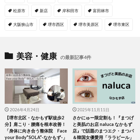
松原市
新店
岸和田市
富田林市
大阪狭山市
堺市西区
堺市美原区
堺市東区
美容・健康
の最新記事4件
2026年4月24日
2025年11月11日
【堺市北区・なかもず駅徒歩2
さかにゅー限定割も！『まつげ
分】肩こり・腰痛を根本改善！
と美肌のお店 naluca なかもず
「身体に向き合う整体院 Face
店』で話題のまつエク・まつパ
your Body”SOLA”-なかもず-」
＆韓国女優愛用「ララピール」