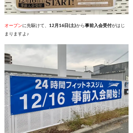
オープン
に先駆けて、
12月16日(土)
から
事前入会受付
がはじ
まりますよ♪