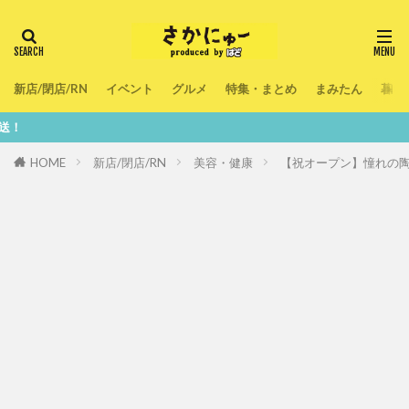
新店/閉店/RN
イベント
グルメ
特集・まとめ
まみたん
暮ら
鮮度100％
HOME
新店/閉店/RN
美容・健康
【祝オープン】憧れの陶