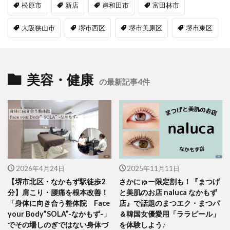
松原市
新店
岸和田市
富田林市
大阪狭山市
堺市西区
堺市美原区
堺市東区
美容・健康
の最新記事4件
2026年4月24日
2025年11月11日
【堺市北区・なかもず駅徒歩2
さかにゅー限定割も！『まつげ
分】肩こり・腰痛を根本改善！
と美肌のお店 naluca なかもず
「身体に向き合う整体院 Face
店』で話題のまつエク・まつパ
your Body”SOLA”-なかもず-」
＆韓国女優愛用「ララピール」
でその場しのぎではない身体づ
を体験しよう♪