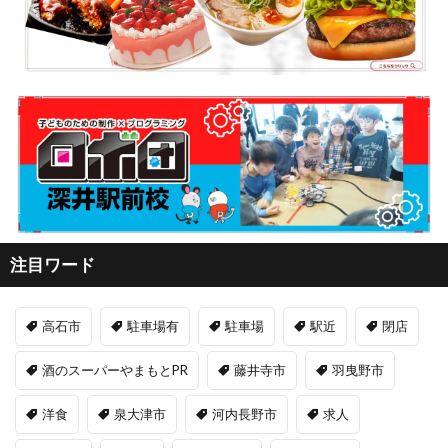
注目ワード
高石市
駐車場有
駐車場
駅近
閉店
酒のスーパーやまもとPR
藤井寺市
羽曳野市
洋食
泉大津市
河内長野市
求人