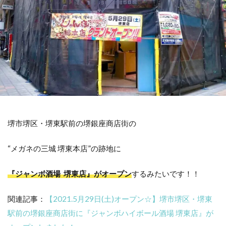
堺市堺区・堺東駅前の堺銀座商店街の
“メガネの三城 堺東本店”の跡地に
『ジャンボ酒場 堺東店』がオープン
するみたいです！！
関連記事：
【2021.5月29日(土)オープン☆】堺市堺区・堺東
駅前の堺銀座商店街に『ジャンボハイボール酒場 堺東店』が