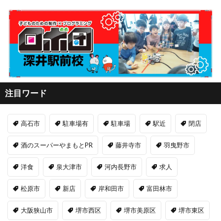
注目ワード
高石市
駐車場有
駐車場
駅近
閉店
酒のスーパーやまもとPR
藤井寺市
羽曳野市
洋食
泉大津市
河内長野市
求人
松原市
新店
岸和田市
富田林市
大阪狭山市
堺市西区
堺市美原区
堺市東区