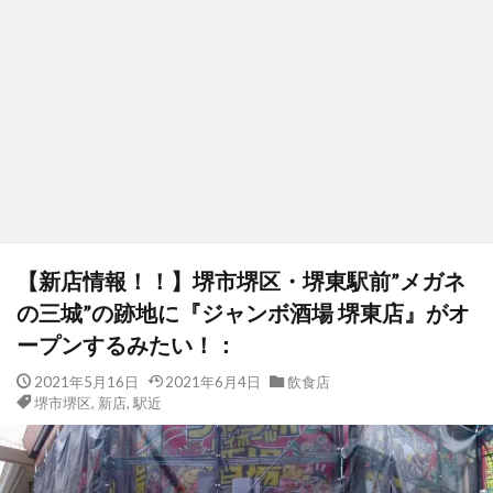
【新店情報！！】堺市堺区・堺東駅前”メガネ
の三城”の跡地に『ジャンボ酒場 堺東店』がオ
ープンするみたい！：
2021年5月16日
2021年6月4日
飲食店
堺市堺区
,
新店
,
駅近