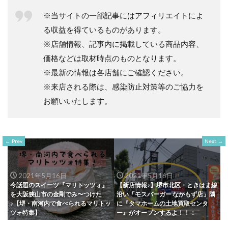
※当サイトの一部記事にはアフィリエイトによ
る収益を得ているものがあります。
※店舗情報、記事内に掲載している商品内容、
価格などは取材時点のものとなります。
※最新の情報は各店舗にご確認ください。
※来店される際は、感染防止対策等のご協力を
お願いいたします。
Prev
Next
2021年5月16日
2021年5月16日
今話題のスイーツ『マリトッツォ』
【新店情報♪】堺市北区・ときはま線
を大阪狭山市の金剛でみ〜つけた
沿い「モスバーガー なかもず店」隣
♪【堺・南河内で食べられるマリトッ
に『タマホームの土地買取センタ
ツォ特集】
ー』がオープンするよ！！：