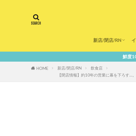
新店/閉店/RN
イ
飲食店
スーパー
美容・健康
医療
鮮度100％！堺・南大阪の『今
新店/閉店/RN
飲食店
HOME
【閉店情報】約10年の営業に幕を下ろす…