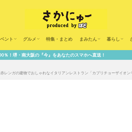
ベント
グルメ
特集・まとめ
まみたん
暮らし
キッズ
ランチ
カフェ
まみたんイベント・おで
習い事・キャンペーン
幼稚園・こども園・保育
医療
美容・健康
大人の習い
キッズ
子供の教育
子供の習い
おしごと
』をあなたのスマホへ直送！
。赤レンガの建物でおしゃれなイタリアンレストラン「カプリチョーザイオン