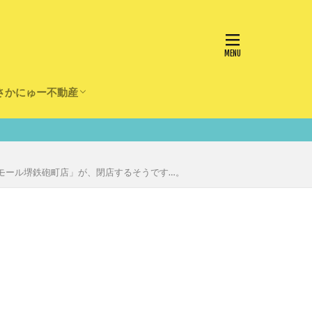
さかにゅー不動産
かけ
園
事
事
住宅
リフォーム
モール堺鉄砲町店」が、閉店するそうです…。