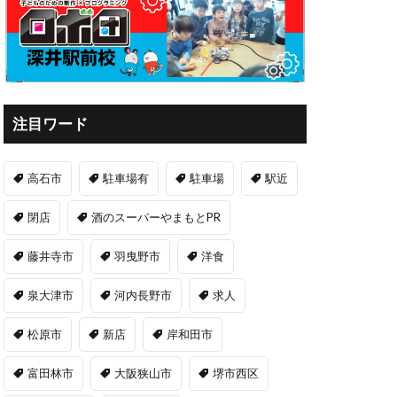
注目ワード
高石市
駐車場有
駐車場
駅近
閉店
酒のスーパーやまもとPR
藤井寺市
羽曳野市
洋食
泉大津市
河内長野市
求人
松原市
新店
岸和田市
富田林市
大阪狭山市
堺市西区