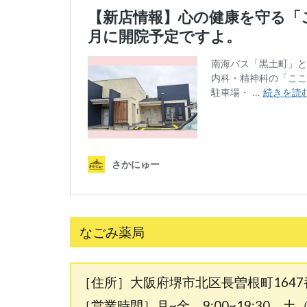
なごみ薬局
［住所］大阪府堺市北区長曽根町1647
［営業時間］月~金 9:00~19:30、土（