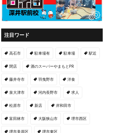
注目ワード
高石市
駐車場有
駐車場
駅近
閉店
酒のスーパーやまもとPR
藤井寺市
羽曳野市
洋食
泉大津市
河内長野市
求人
松原市
新店
岸和田市
富田林市
大阪狭山市
堺市西区
堺市美原区
堺市東区