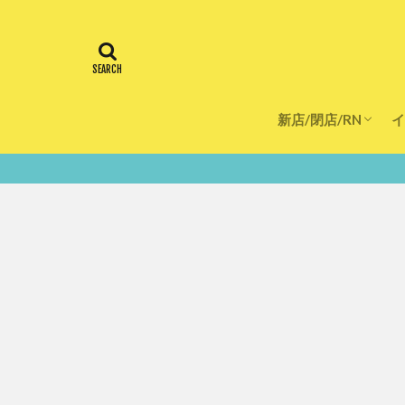
新店/閉店/RN
イ
飲食店
スーパー
美容・健康
医療
鮮度100％！堺・