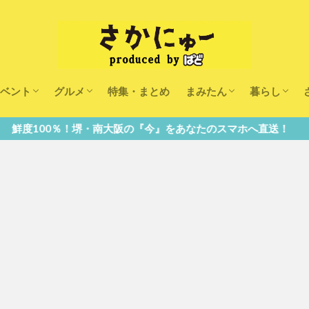
ベント
グルメ
特集・まとめ
まみたん
暮らし
キッズ
ランチ
カフェ
まみたんイベント・おで
習い事・キャンペーン
幼稚園・こども園・保育
医療
美容・健康
大人の習い
キッズ
子供の教育
子供の習い
おしごと
南大阪の『今』をあなたのスマホへ直送！