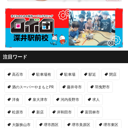
注目ワード
高石市
駐車場有
駐車場
駅近
閉店
酒のスーパーやまもとPR
藤井寺市
羽曳野市
洋食
泉大津市
河内長野市
求人
松原市
新店
岸和田市
富田林市
大阪狭山市
堺市西区
堺市美原区
堺市東区