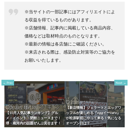
※当サイトの一部記事にはアフィリエイトによ
る収益を得ているものがあります。
※店舗情報、記事内に掲載している商品内容、
価格などは取材時点のものとなります。
※最新の情報は各店舗にご確認ください。
※来店される際は、感染防止対策等のご協力を
お願いいたします。
Prev
Next
2025年11月6日
2025年11月5日
【新店情報】ジェラートとエッグワ
【10月人気記事ランキング】グル
ッフルが楽しめる『eggイ〜cafe』
メ・イベント・閉館ニュースまで！
が松原駅前にやって来る！気になる
堺・南河内の話題ぜんぶ見せます！
オープン日は？