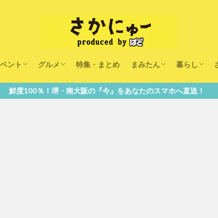
ベント
グルメ
特集・まとめ
まみたん
暮らし
キッズ
ランチ
カフェ
まみたんイベント・おで
習い事・キャンペーン
幼稚園・こども園・保育
医療
美容・健康
大人の習い
キッズ
子供の教育
子供の習い
おしごと
南大阪の『今』をあなたのスマホへ直送！