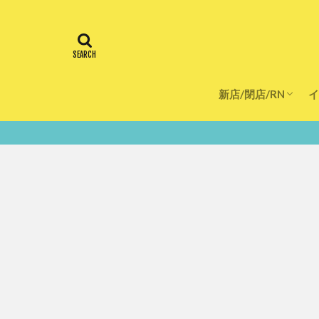
新店/閉店/RN
イ
飲食店
スーパー
美容・健康
医療
鮮度100％！堺・