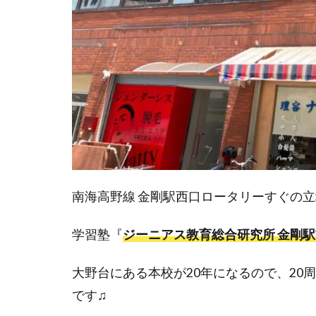
南海高野線 金剛駅西口ロータリーすぐの
学習塾『
ジーニアス教育総合研究所 金剛
大野台にある本校が20年になるので、20
です♫