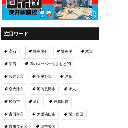
注目ワード
高石市
駐車場有
駐車場
駅近
閉店
酒のスーパーやまもとPR
藤井寺市
羽曳野市
洋食
泉大津市
河内長野市
求人
松原市
新店
岸和田市
富田林市
大阪狭山市
堺市西区
堺市美原区
堺市東区