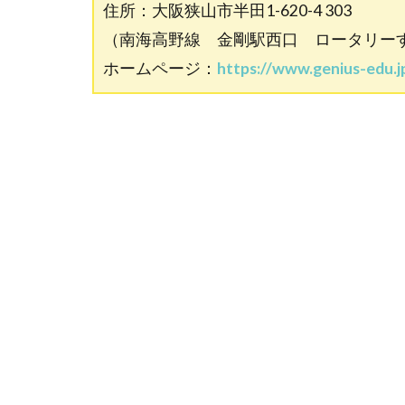
住所：大阪狭山市半田1-620-4 303
（南海高野線 金剛駅西口 ロータリー
ホームページ：
https://www.genius-edu.j