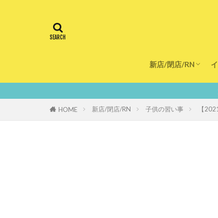
新店/閉店/RN
イ
飲食店
スーパー
美容・健康
医療
鮮度100％！堺・南
新店/閉店/RN
子供の習い事
【20
HOME