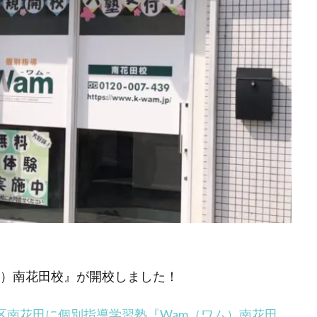
ム）南花田校』が開校しました！
区南花田に個別指導学習塾『Wam（ワム）南花田