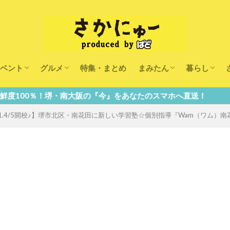
ベント
グルメ
特集・まとめ
まみたん
暮らし
キッズ
ランチ
カフェ
まみたんイベント・おで
習い事・キャンペーン
幼稚園・こども園・保育
医療
美容・健康
大人の習い
キッズ
子供の教育
子供の習い
おしごと
大阪の『今』をあなたのスマホへ直送！
21.4/5開校♪】堺市北区・南花田に新しい学習塾☆個別指導『Wam（ワム）