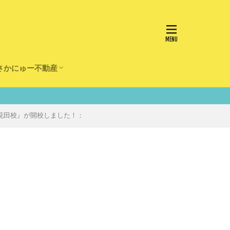
さかにゅー不動産
かけ
園
事
事
住宅
リフォーム
南花田校』が開校しました！：