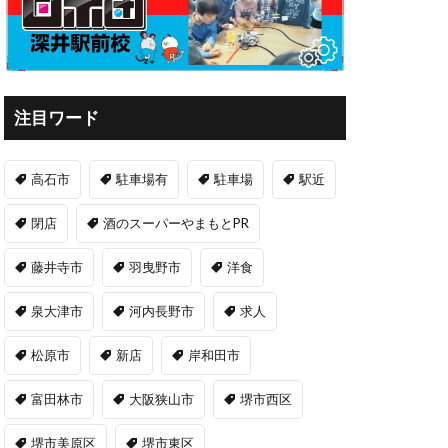
注目ワード
高石市
駐車場有
駐車場
駅近
閉店
酒のスーパーやまもとPR
藤井寺市
羽曳野市
洋食
泉大津市
河内長野市
求人
松原市
新店
岸和田市
富田林市
大阪狭山市
堺市西区
堺市美原区
堺市東区