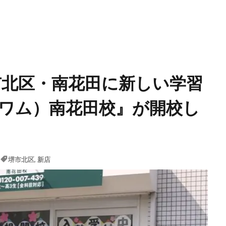
】堺市北区・南花田に新しい学習
（ワム）南花田校』が開校し
堺市北区
,
新店