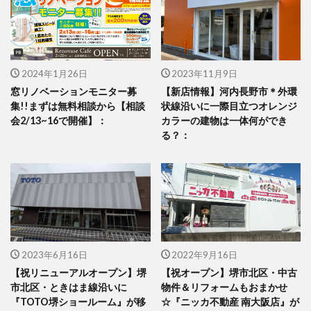
2024年1月26日
2023年11月9日
窓リノベーションモニター募
【新店情報】河内長野市＊外環
集!!まずは無料相談から【相談
状線沿いに一際目立つオレンジ
会2/13~16で開催】：
カラーの建物は一体何ができ
る？：
2023年6月16日
2022年9月16日
【祝リニューアルオープン】堺
【祝オープン】堺市北区・中古
市北区・ときはま線沿いに
物件＆リフォームもおまかせ
『TOTO堺ショールーム』が移
☆『ニッカ不動産 南大阪店』が