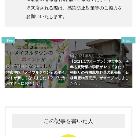
※来店される際は、感染防止対策等のご協力を
お願いいたします。
Prev
Next
2021年5月23日
【2021.5/7オープン】堺市中区・今
2021年5月22日
年も夏野菜の季節がやってきた！！
堺市中区『メイプルタウン』のポイ
朝採りの有機栽培野菜の直売所『石
ントが新しくなりました！アプリ活
橋農産物直売所』がオープンしまし
用でさらにお得！：
た☆：
この記事を書いた人