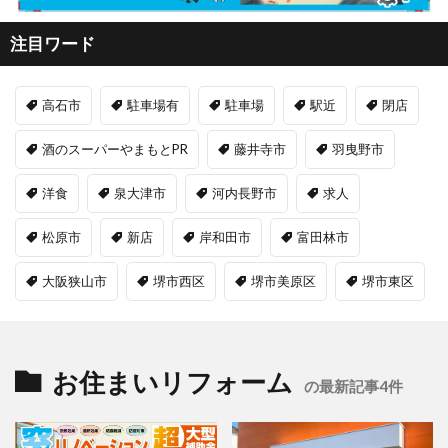
注目ワード
高石市
駐車場有
駐車場
駅近
閉店
酒のスーパーやまもとPR
藤井寺市
羽曳野市
洋食
泉大津市
河内長野市
求人
松原市
新店
岸和田市
富田林市
大阪狭山市
堺市西区
堺市美原区
堺市東区
お住まいリフォーム
の最新記事4件