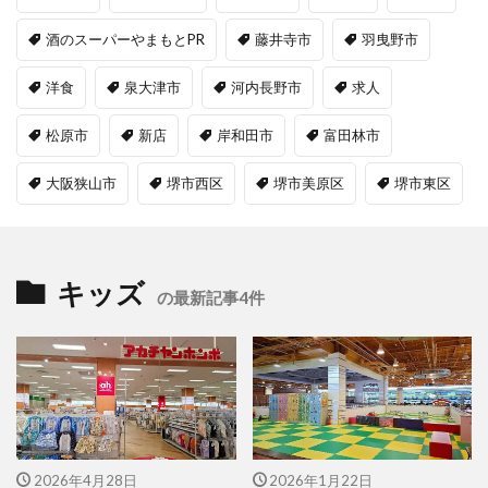
酒のスーパーやまもとPR
藤井寺市
羽曳野市
洋食
泉大津市
河内長野市
求人
松原市
新店
岸和田市
富田林市
大阪狭山市
堺市西区
堺市美原区
堺市東区
キッズ
の最新記事4件
2026年4月28日
2026年1月22日