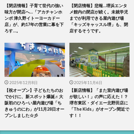
【閉店情報】子育て世代の強い
【閉店情報】悲報…堺浜エンタ
味方が閉店へ…「アカチャンホ
メ館内の閉店が続く。未就学児
ンポ 津久野イトーヨーカドー
までが利用できる屋内遊び場
店」が、約17年の営業に幕を下
「キッズキャッスル堺」も、閉
ろす…。
店するそうです。
2025年12月8日
2025年11月6日
【祝オープン】子どもたちのお
【新店情報】「また室内遊び場
でかけに、新スポット爆誕♬大
が欲しい！」の声に応えた！？
阪初のひろ~い屋内遊び場「ち
堺市東区・ダイエー北野田店に
きゅうのにわ」が11月28日オー
「The Kids」がオープン間近で
プンしました☆彡
す！！