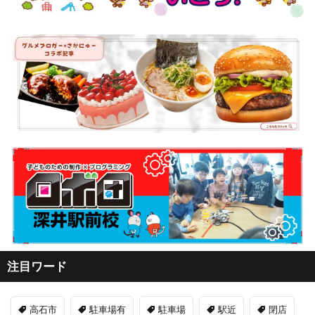
注目ワード
高石市
駐車場有
駐車場
駅近
閉店