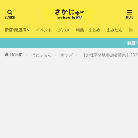
新店/閉店/RN
イベント
グルメ
特集・まとめ
まみたん
暮ら
鮮度100％！堺・南大阪の『今』
HOME
ぱどふぁん
キッズ
【お仕事体験参加者募集】202