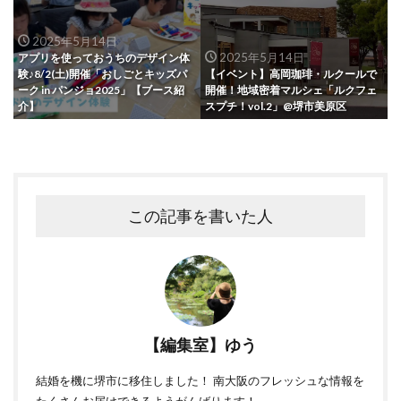
2025年5月14日
2025年5月14日
アプリを使っておうちのデザイン体
験♪8/2(土)開催「おしごとキッズパ
【イベント】高岡珈琲・ルクールで
ーク in パンジョ2025」【ブース紹
開催！地域密着マルシェ「ルクフェ
介】
スプチ！vol.2」@堺市美原区
この記事を書いた人
【編集室】ゆう
結婚を機に堺市に移住しました！ 南大阪のフレッシュな情報を
たくさんお届けできるようがんばります！