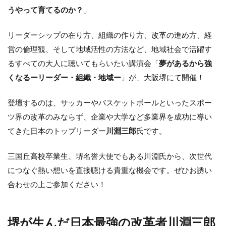
うやって育てるのか？
」
リーダーシップの在り方、組織の作り方、改革の進め方、経
営の倫理観、そして地域活性の方法など、地域社会で活躍す
るすべての大人に聴いてもらいたい講演会「
夢があるから強
くなるーリーダー・組織・地域ー
」が、大阪堺にて開催！
登壇するのは、サッカーやバスケットボールといったスポー
ツ界の改革のみならず、企業や大学など多業界を成功に導い
てきた日本のトップリーダー
川淵三郎
氏です。
三国丘高校卒業生、堺名誉大使でもある川淵氏から、次世代
につなぐ熱い想いを直接聴ける貴重な機会です。ぜひお誘い
合わせの上ご参加ください！
堺が生んだ日本最強の改革者
川淵三郎