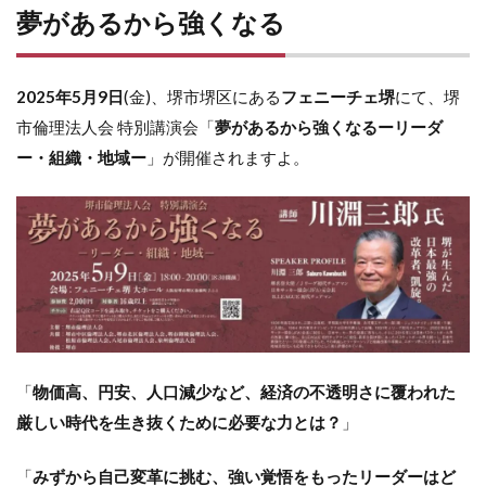
夢があるから強くなる
2025年5月9日
(金)、堺市堺区にある
フェニーチェ堺
にて、堺
市倫理法人会 特別講演会「
夢があるから強くなるーリーダ
ー・組織・地域ー
」が開催されますよ。
「
物価高、円安、人口減少など、経済の不透明さに覆われた
厳しい時代を生き抜くために必要な力とは？
」
「
みずから自己変革に挑む、強い覚悟をもったリーダーはど