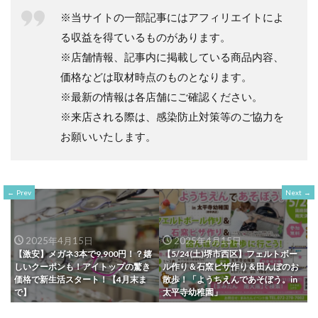
※当サイトの一部記事にはアフィリエイトによ
る収益を得ているものがあります。
※店舗情報、記事内に掲載している商品内容、
価格などは取材時点のものとなります。
※最新の情報は各店舗にご確認ください。
※来店される際は、感染防止対策等のご協力を
お願いいたします。
Prev
Next
2025年4月15日
2025年4月15日
【激安】メガネ3本で9,900円！？嬉
【5/24(土)堺市西区】フェルトボー
しいクーポンも！アイトップの驚き
ル作り＆石窯ピザ作り＆田んぼのお
価格で新生活スタート！【4月末ま
散歩！「ようちえんであそぼう。in
で】
太平寺幼稚園」