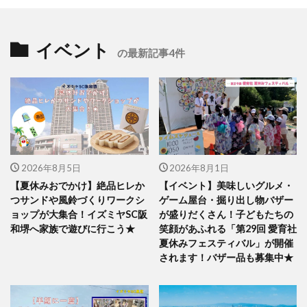
イベント
の最新記事4件
2026年8月5日
2026年8月1日
【夏休みおでかけ】絶品ヒレか
【イベント】美味しいグルメ・
つサンドや風鈴づくりワークシ
ゲーム屋台・掘り出し物バザー
ョップが大集合！イズミヤSC阪
が盛りだくさん！子どもたちの
和堺へ家族で遊びに行こう★
笑顔があふれる「第29回 愛育社
夏休みフェスティバル」が開催
されます！バザー品も募集中★