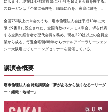
に広まり、現在は47都道府県に7万社を超える会員を擁する。
スローガンは「企業に倫理を、職場に心を、家庭に愛を」。
全国750以上の単会のうち、堺市倫理法人会は平成13年に大
阪で9番目に設立された、全国有数のマンモス単会。堺を代表
する企業の経営者が歴代会長を務め、現在220社以上の会員企
業から成る。毎週金曜朝6時半からホテルアゴーラリージェン
シー大阪堺にてモーニングセミナーを開催している。
講演会概要
堺市倫理法人会 特別講演会「夢があるから強くなるーリーダ
ー・組織・地域ー」