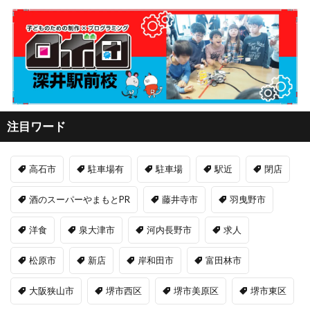
注目ワード
高石市
駐車場有
駐車場
駅近
閉店
酒のスーパーやまもとPR
藤井寺市
羽曳野市
洋食
泉大津市
河内長野市
求人
松原市
新店
岸和田市
富田林市
大阪狭山市
堺市西区
堺市美原区
堺市東区