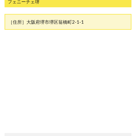
フェニーチェ堺
［住所］大阪府堺市堺区翁橋町2-1-1