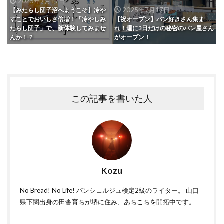
2025年7月17日
2025年7月17日
【みたらし団子沼へようこそ】冷や
すことでおいしさ倍増！「冷やしみ
【祝オープン】パン好きさん集ま
たらし団子」で、新体験してみませ
れ！週に3日だけの秘密のパン屋さん
んか！？
がオープン！
この記事を書いた人
Kozu
No Bread! No Life! パンシェルジュ検定2級のライター。 山口
県下関出身の田舎育ちが堺に住み、あちこちを開拓中です。