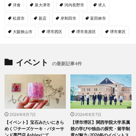
洋食
泉大津市
河内長野市
求人
松原市
新店
岸和田市
富田林市
大阪狭山市
堺市西区
堺市美原区
堺市東区
イベント
の最新記事4件
2026年8月7日
2026年8月7日
【イベント】宝石みたいにきら
【堺市堺区】関西学院大学系属
めく♡チーズケーキ・バターサ
校の学びや独自の探究・留学制
ンド専門店 Ashleyにて、
度が魅力♪2026年のイベントス