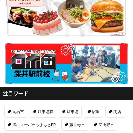
注目ワード
高石市
駐車場有
駐車場
駅近
閉店
酒のスーパーやまもとPR
藤井寺市
羽曳野市