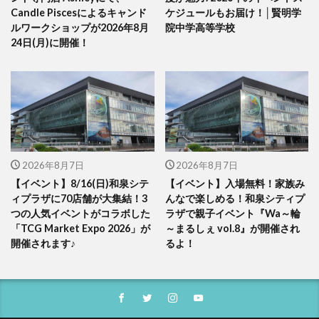
Candle Piscesによるキャンド
ケジュールもお届け！│賢明学
ルワークショップが2026年8月
院中学高等学校
24日(月)に開催！
2026年8月7日
2026年8月7日
【イベント】8/16(日)和泉シテ
【イベント】入場無料！家族み
ィプラザに70店舗が大集結！3
んなで楽しめる！和泉シティプ
つの人気イベントがコラボした
ラザで親子イベント『Wa～輪
「TCG Market Expo 2026」が
～まるしぇ vol.8』が開催され
開催されます♪
るよ！