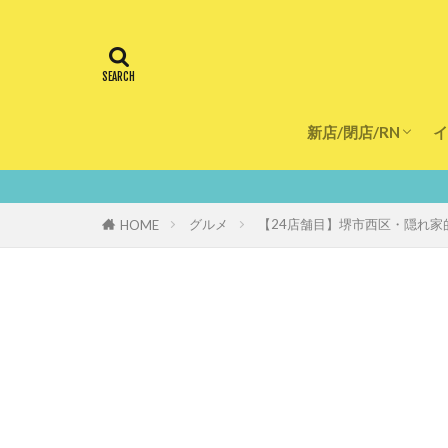
新店/閉店/RN
イ
飲食店
スーパー
美容・健康
医療
グルメ
【24店舗目】堺市西区・隠れ家的
HOME