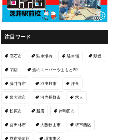
注目ワード
高石市
駐車場有
駐車場
駅近
閉店
酒のスーパーやまもとPR
藤井寺市
羽曳野市
洋食
泉大津市
河内長野市
求人
松原市
新店
岸和田市
富田林市
大阪狭山市
堺市西区
堺市美原区
堺市東区