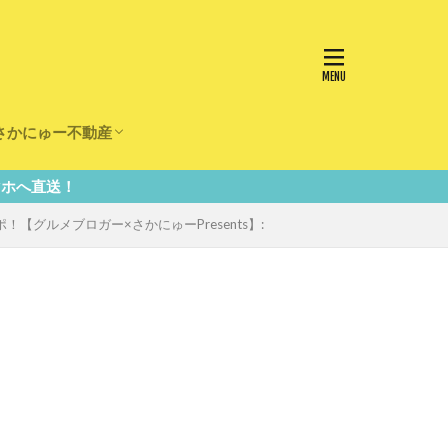
さかにゅー不動産
かけ
園
事
事
住宅
リフォーム
グルメブロガー×さかにゅーPresents】: