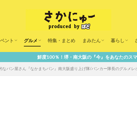
ベント
グルメ
特集・まとめ
まみたん
暮らし
キッズ
ランチ
カフェ
まみたんイベント・おで
習い事・キャンペーン
幼稚園・こども園・保育
医療
美容・健康
大人の習い
キッズ
子供の教育
子供の習い
おしごと
鮮度100％！堺・南大阪の『今』をあなたのスマホへ直送！
なパン屋さん『なかまちパン』南大阪盛り上げ隊/バンカー隊長のグルメレポ！【