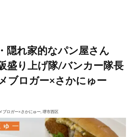
区・隠れ家的なパン屋さん
阪盛り上げ隊/バンカー隊長
メブロガー×さかにゅー
メブロガー×さかにゅー
,
堺市西区