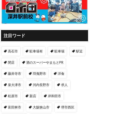
注目ワード
高石市
駐車場有
駐車場
駅近
閉店
酒のスーパーやまもとPR
藤井寺市
羽曳野市
洋食
泉大津市
河内長野市
求人
松原市
新店
岸和田市
富田林市
大阪狭山市
堺市西区