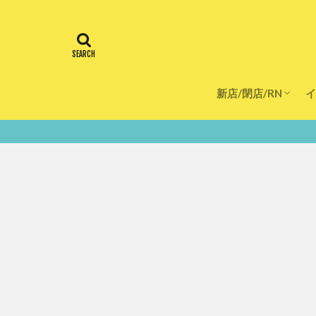
新店/閉店/RN
イ
飲食店
スーパー
美容・健康
医療
鮮度100％！堺・南