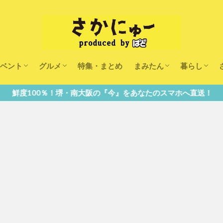
ベント
グルメ
特集・まとめ
まみたん
暮らし
キッズ
ランチ
カフェ
まみたんイベント・おで
習い事・キャンペーン
幼稚園・こども園・保育
医療
美容・健康
大人の習い
キッズ
子供の教育
子供の習い
おしごと
大阪の『今』をあなたのスマホへ直送！