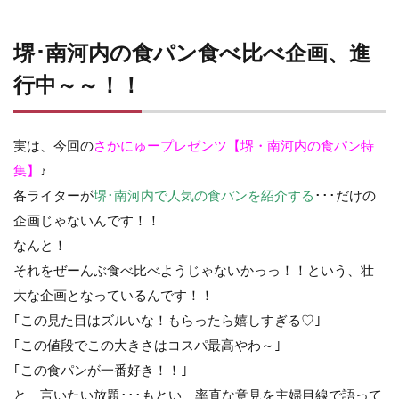
堺･南河内の食パン食べ比べ企画、進
行中～～！！
実は、今回の
さかにゅープレゼンツ【堺・南河内の食パン特
集】
♪
各ライターが
堺･南河内で人気の食パンを紹介する
･･･だけの
企画じゃないんです！！
なんと！
それをぜーんぶ食べ比べようじゃないかっっ！！という、壮
大な企画となっているんです！！
｢この見た目はズルいな！もらったら嬉しすぎる♡｣
｢この値段でこの大きさはコスパ最高やわ～｣
｢この食パンが一番好き！！｣
と、言いたい放題･･･もとい、率直な意見を主婦目線で語って