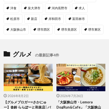
洋食
泉大津市
河内長野市
求人
松原市
新店
岸和田市
富田林市
大阪狭山市
堺市西区
堺市美原区
堺市東区
グルメ
の最新記事4件
2026年8月2日
2026年7月26日
【グルメブロガー×さかにゅ
「大阪狭山市・Lemora
ー】舎鈴 ららぽーと和泉店│バ
DogRun&Cafe」「大阪狭山