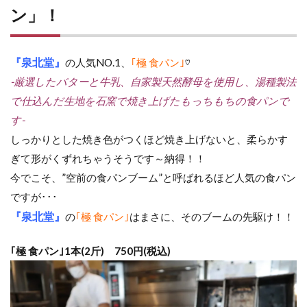
ン」！
『泉北堂』
の人気NO.1、
｢極 食パン｣
♡
-厳選したバターと牛乳、自家製天然酵母を使用し、湯種製法
で仕込んだ生地を石窯で焼き上げたもっちもちの食パンで
す-
しっかりとした焼き色がつくほど焼き上げないと、柔らかす
ぎて形がくずれちゃうそうです～納得！！
今でこそ、”空前の食パンブーム”と呼ばれるほど人気の食パン
ですが･･･
『泉北堂』
の
｢極 食パン｣
はまさに、そのブームの先駆け！！
｢極 食パン｣1本(2斤) 750円(税込)