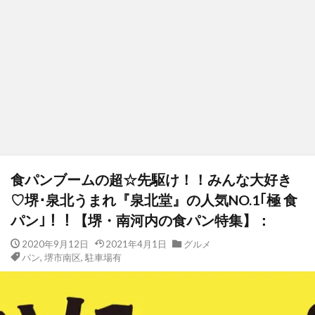
食パンブームの超☆先駆け！！みんな大好き
♡堺･泉北うまれ『泉北堂』の人気NO.1｢極 食
パン｣！！【堺・南河内の食パン特集】：
2020年9月12日
2021年4月1日
グルメ
パン
,
堺市南区
,
駐車場有