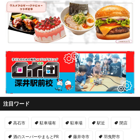
注目ワード
高石市
駐車場有
駐車場
駅近
閉店
酒のスーパーやまもとPR
藤井寺市
羽曳野市