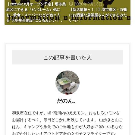
2020年9月13日
【2021年10月オープン予定】堺市美
原区にできる『ビバホーム』他に
【新店情報っ！！】堺市東区・白鷺
も、飲食・スーパーなどが色々入
にお洒落な居酒屋さんができるみた
る”大型複合施設”になるみたい！：
いっ♪：
この記事を書いた人
だのん。
和泉市在住ですが、堺･南河内のええモン、おもしろいモンを
お届けするべく、毎日どこかに出没しています。 山歩きと山ご
はん、キャンプや旅先でのご当地ものが大好き♡ 家にいるなら
おでかけしたい！アウトドア派の女の子ママライターです♪