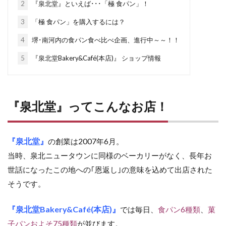
2
『泉北堂』といえば･･･「極 食パン」！
3
「極 食パン」を購入するには？
4
堺･南河内の食パン食べ比べ企画、進行中～～！！
5
『泉北堂Bakery&Café(本店)』 ショップ情報
『泉北堂』ってこんなお店！
『泉北堂』
の創業は2007年6月。
当時、泉北ニュータウンに同様のベーカリーがなく、長年お
世話になったこの地への｢恩返し｣の意味を込めて出店された
そうです。
『泉北堂Bakery&Café(本店)』
では毎日、
食パン6種類
、
菓
子パンおよそ75種類
が並びます。