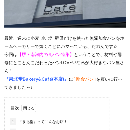
最近、週末に小麦･水･塩･酵母だけを使った無添加食パンをホ
ームベーカリーで焼くことにハマっている、だのんです☆
今回は
【堺・南河内の食パン特集】
ということで、材料や酵
母にとことんこだわったパンLOVE♡な私が大好きなパン屋さ
ん！
泉北堂Bakery&Café(本店)』
『
に
｢極 食パン｣
を買いに行っ
てきました～♪
目次
1
『泉北堂』ってこんなお店！