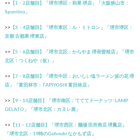
>>
【1・2店舗目】「堺市堺区：和果 堺店」「大阪狭山市：
Spuntino」
>>
【3・4店舗目】「堺市東区：ル・ミトロン」「堺市堺区：
京都 古都果 堺東店」
>>
【5・6店舗目】「堺市北区：からやま 堺長曽根店」「堺市
北区：つくねや（仮）」
>>
【7・8店舗目】「堺市中区：おいしい塩ラーメン波の花 堺
店」「富田林市：TAPIYOSHI 富田林店」
>>
【9・10店舗目】「堺市南区：てててドーナッツ･LAMP
GELATO」「堺市北区：カヌレ屋」
>>
【11・12店舗目】「堺市西区：麺場 田所商店 堺鳳店」
「堺市北区：19時のGohoubi なかもず店」