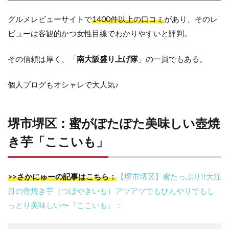
グルメレビューサイトで
1400件以上の口コミ
があり、そのレ
ビューは客観的かつ女性目線でわかりやすいと評判。
その信頼は厚く、「
南大阪盛り上げ隊
」の一員でもある。
個人ブログもオシャレで大人気♪
堺市堺区：蜜がぽたぽた美味しい壺焼
き芋「ここいも」
>>さかにゅーの記事はこちら：
【堺市堺区】蜜たっぷり!!大注
目の壺焼き芋（つぼやきいも）アツアツでもひんやりでもし
っとり美味しい〜『ここいも』：