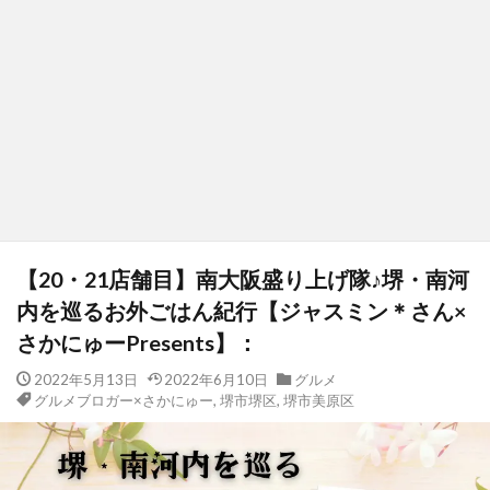
【20・21店舗目】南大阪盛り上げ隊♪堺・南河
内を巡るお外ごはん紀行【ジャスミン＊さん×
さかにゅーPresents】：
2022年5月13日
2022年6月10日
グルメ
グルメブロガー×さかにゅー
,
堺市堺区
,
堺市美原区