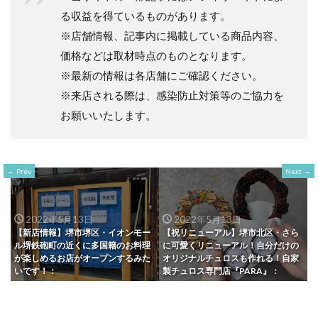
る収益を得ているものがあります。
※店舗情報、記事内に掲載している商品内容、
価格などは取材時点のものとなります。
※最新の情報は各店舗にご確認ください。
※来店される際は、感染防止対策等のご協力を
お願いいたします。
Prev
Next
2022年5月13日
2022年5月13日
【新店情報】堺市堺区・イオンモー
【祝リニューアル】堺市北区・さら
ル堺鉄砲町の近くに多国籍のお料理
に可愛くリニューアル！自分だけの
が楽しめるお店がオープンするみた
オリジナルチュロスも作れる！自家
いです！：
製チュロス専門店『PARA』：