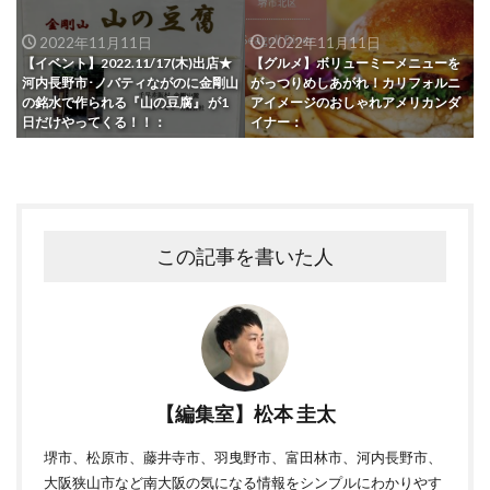
2022年11月11日
2022年11月11日
【イベント】2022.11/17(木)出店★
【グルメ】ボリューミーメニューを
河内長野市･ノバティながのに金剛山
がっつりめしあがれ！カリフォルニ
の銘水で作られる『山の豆腐』 が1
アイメージのおしゃれアメリカンダ
日だけやってくる！！：
イナー：
この記事を書いた人
【編集室】松本 圭太
堺市、松原市、藤井寺市、羽曳野市、富田林市、河内長野市、
大阪狭山市など南大阪の気になる情報をシンプルにわかりやす