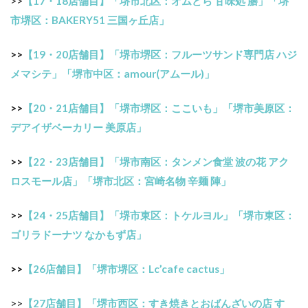
>>
【17・18店舗目】「堺市北区：オムどら 甘味処 膳」「堺
市堺区：BAKERY51 三国ヶ丘店」
>>
【19・20店舗目】「堺市堺区：フルーツサンド専門店 ハジ
メマシテ」「堺市中区：amour(アムール)」
>>
【20・21店舗目】「堺市堺区：ここいも」「堺市美原区：
デアイザベーカリー 美原店」
>>
【22・23店舗目】「堺市南区：タンメン食堂 波の花 アク
ロスモール店」「堺市北区：宮崎名物 辛麺 陣」
>>
【24・25店舗目】「堺市東区：トケルヨル」「堺市東区：
ゴリラドーナツ なかもず店」
>>
【26店舗目】「堺市堺区：Lc’cafe cactus」
>>
【27店舗目】「堺市西区：すき焼きとおばんざいの店 す