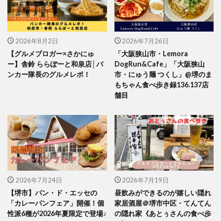
2026年8月2日
2026年7月26日
【グルメブロガー×さかにゅ
「大阪狭山市・Lemora
ー】舎鈴 ららぽーと和泉店│バ
DogRun&Cafe」「大阪狭山
ンカー隊長のグルメレポ！
市・にゅう麺 つくし」@堺のま
もちゃん食べ歩き録136.137店
舗目
2026年7月24日
2026年7月19日
【堺市】パン・ド・エッセの
昼飲みができるのが嬉しい隠れ
「カレーパンフェア」開催！個
家居酒屋＠堺市中区・てんてん
性派6種が2026年夏限定で登場♪
の隠れ家《あとぅさんの食べ歩