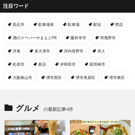
注目ワード
高石市
駐車場有
駐車場
駅近
閉店
酒のスーパーやまもとPR
藤井寺市
羽曳野市
洋食
泉大津市
河内長野市
求人
松原市
新店
岸和田市
富田林市
大阪狭山市
堺市西区
堺市美原区
堺市東区
グルメ
の最新記事4件