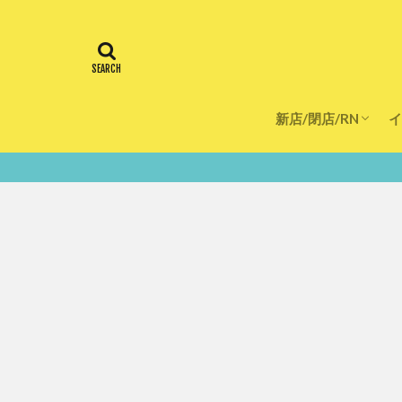
新店/閉店/RN
イ
飲食店
スーパー
美容・健康
医療
鮮度