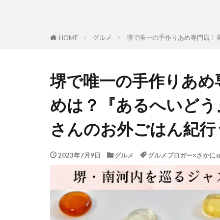
グルメ
堺で唯一の手作りあめ専門店！暑
HOME
堺で唯一の手作りあめ
めは？『あるへいどう
さんのお外ごはん紀行 vo
2023年7月9日
グルメ
グルメブロガー×さかに