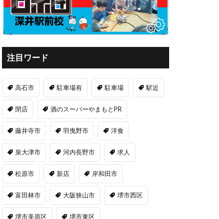
注目ワード
高石市
駐車場有
駐車場
駅近
閉店
酒のスーパーやまもとPR
藤井寺市
羽曳野市
洋食
泉大津市
河内長野市
求人
松原市
新店
岸和田市
富田林市
大阪狭山市
堺市西区
堺市美原区
堺市東区