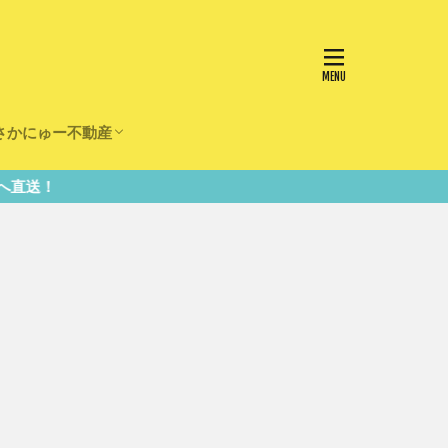
さかにゅー不動産
かけ
園
事
事
住宅
リフォーム