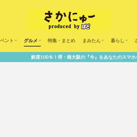
ベント
グルメ
特集・まとめ
まみたん
暮らし
キッズ
ランチ
カフェ
まみたんイベント・おで
習い事・キャンペーン
幼稚園・こども園・保育
医療
美容・健康
大人の習い
キッズ
子供の教育
子供の習い
おしごと
100％！堺・南大阪の『今』をあなたのスマホへ直送！